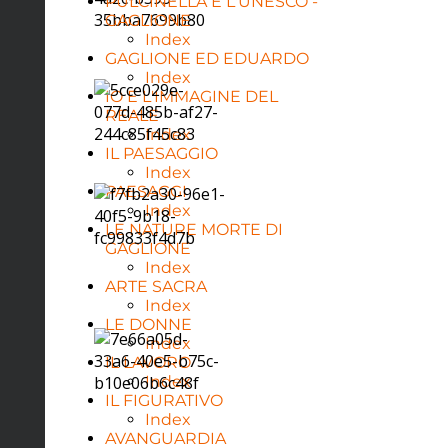
PULCINELLA E L'UNESCO -
GAGLIONE
Index
GAGLIONE ED EDUARDO
Index
IO E L'IMMAGINE DEL
REALE
Index
IL PAESAGGIO
Index
PAESAGGI
Index
LE NATURE MORTE DI
GAGLIONE
Index
ARTE SACRA
Index
LE DONNE
Index
IL LAVORO
Index
IL FIGURATIVO
Index
AVANGUARDIA