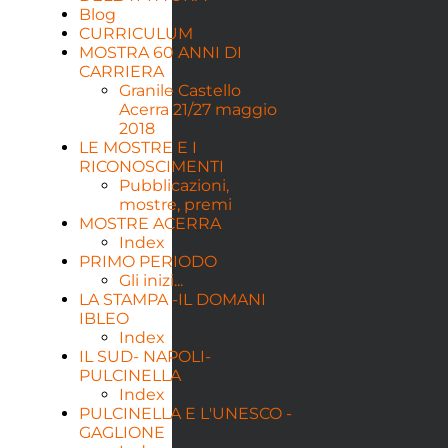
Blog
CURRICULUM
MOSTRA 60 ANNI DI
CARRIERA
Granile Castello
Acerra 21/27 maggio
2018
LE MOSTRE E I
RICONOSCIMENTI
Pubblicazioni,
mostre, premi
MOSTRE ACERRA
Index
PRIMO PERIODO
Gli inizi...
LA STAMPA -IL DOMANI
IBLEO
Index
IL SUD- NAPOLI-
PULCINELLA
Index
PULCINELLA E L'UNESCO -
GAGLIONE