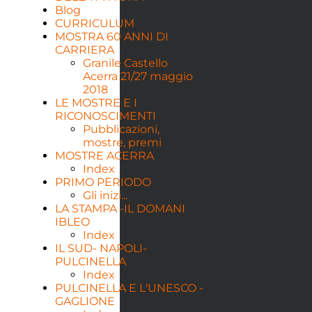
Blog
CURRICULUM
MOSTRA 60 ANNI DI
CARRIERA
Granile Castello
Acerra 21/27 maggio
2018
LE MOSTRE E I
RICONOSCIMENTI
Pubblicazioni,
mostre, premi
MOSTRE ACERRA
Index
PRIMO PERIODO
Gli inizi...
LA STAMPA -IL DOMANI
IBLEO
Index
IL SUD- NAPOLI-
PULCINELLA
Index
PULCINELLA E L'UNESCO -
GAGLIONE