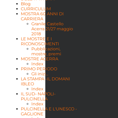
Blog
CURRICULUM
MOSTRA 60 ANNI DI
CARRIERA
Granile Castello
Acerra 21/27 maggio
2018
LE MOSTRE E I
RICONOSCIMENTI
Pubblicazioni,
mostre, premi
MOSTRE ACERRA
Index
PRIMO PERIODO
Gli inizi...
LA STAMPA -IL DOMANI
IBLEO
Index
IL SUD- NAPOLI-
PULCINELLA
Index
PULCINELLA E L'UNESCO -
GAGLIONE