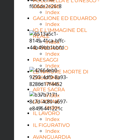
PULCINELLA E L'UNESCO -
GAGLIONE
Index
GAGLIONE ED EDUARDO
Index
IO E L'IMMAGINE DEL
REALE
Index
IL PAESAGGIO
Index
PAESAGGI
Index
LE NATURE MORTE DI
GAGLIONE
Index
ARTE SACRA
Index
LE DONNE
Index
IL LAVORO
Index
IL FIGURATIVO
Index
AVANGUARDIA