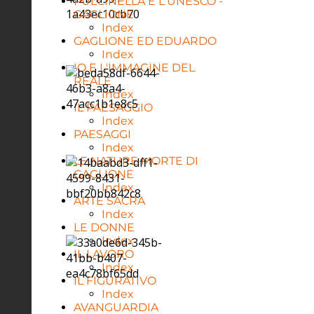
PULCINELLA E L'UNESCO -
GAGLIONE
Index
GAGLIONE ED EDUARDO
Index
IO E L'IMMAGINE DEL
REALE
Index
IL PAESAGGIO
Index
PAESAGGI
Index
LE NATURE MORTE DI
GAGLIONE
Index
ARTE SACRA
Index
LE DONNE
Index
IL LAVORO
Index
IL FIGURATIVO
Index
AVANGUARDIA