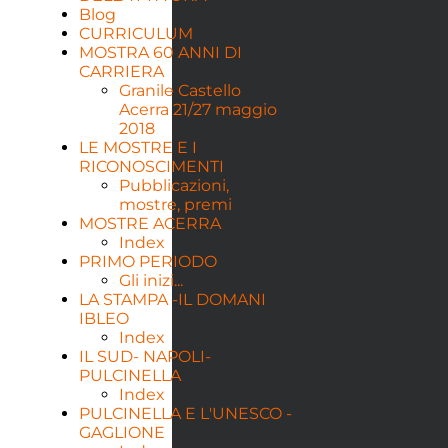
Blog
CURRICULUM
MOSTRA 60 ANNI DI
CARRIERA
Granile Castello
Acerra 21/27 maggio
2018
LE MOSTRE E I
RICONOSCIMENTI
Pubblicazioni,
mostre, premi
MOSTRE ACERRA
Index
PRIMO PERIODO
Gli inizi...
LA STAMPA -IL DOMANI
IBLEO
Index
IL SUD- NAPOLI-
PULCINELLA
Index
PULCINELLA E L'UNESCO -
GAGLIONE