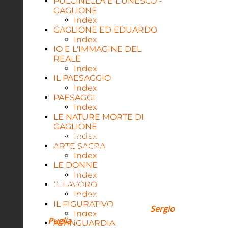
PULCINELLA E L'UNESCO -
GAGLIONE
Index
GAGLIONE ED EDUARDO
Index
IO E L'IMMAGINE DEL
REALE
Index
IL PAESAGGIO
Index
PAESAGGI
Index
LE NATURE MORTE DI
GAGLIONE
Ricevimento il 23 novembre
Index
ARTE SACRA
all'Ambasciata Italiana di Buenos
Index
Aires
LE DONNE
S.E. Fabrizio Lucentini
Index
Ambasciatore Italiano a Buenos
IL LAVORO
Index
Aires con Antonietta Fittipaldi e il
IL FIGURATIVO
Senatore della Repubblica
Sergio
Index
Puglia
-
AVANGUARDIA